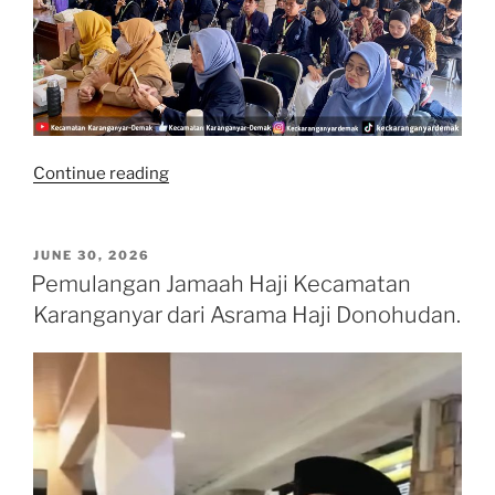
“PENERIMAAN
Continue reading
MAHASISWA
KKNT
INOVASI
POSTED
JUNE 30, 2026
ON
IPB
Pemulangan Jamaah Haji Kecamatan
TAHUN
Karanganyar dari Asrama Haji Donohudan.
2026”